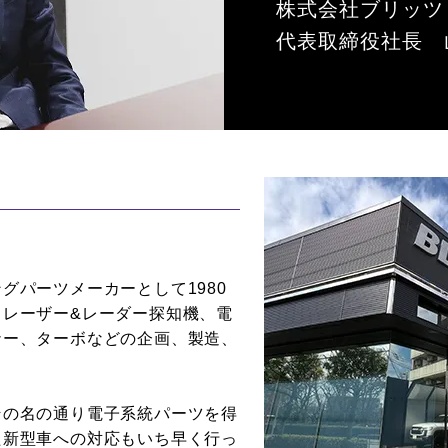
株式会社ブリッツ
代表取締役社長 山
グパーツメーカーとして1980
、レーザー&レーダー探知機、電
ナー、ターボなどの企画、製造、
その名の通り電子系統パーツを得
た新型車への対応もいち早く行っ