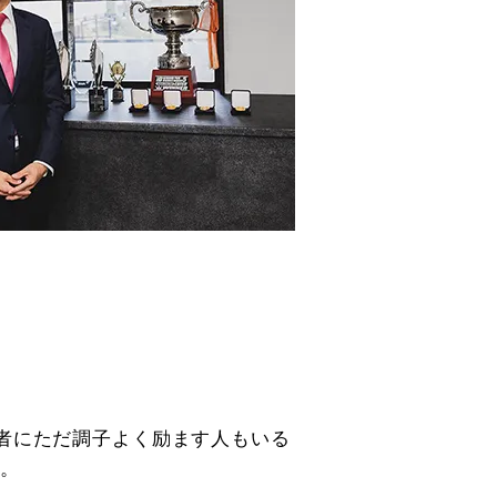
者にただ調子よく励ます人もいる
よ。