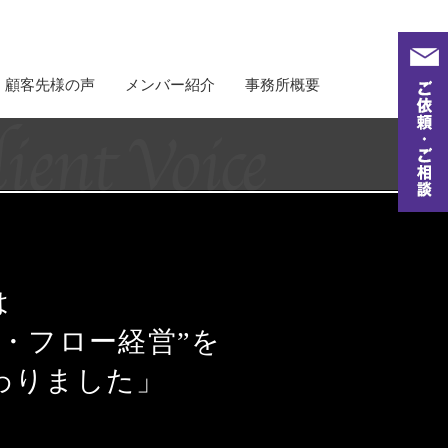
顧客先様の声
メンバー紹介
事務所概要
対談形式でお届けする
金井・鈴木会計事務所からの
メッセージ
は
・フロー経営”を
わりました」