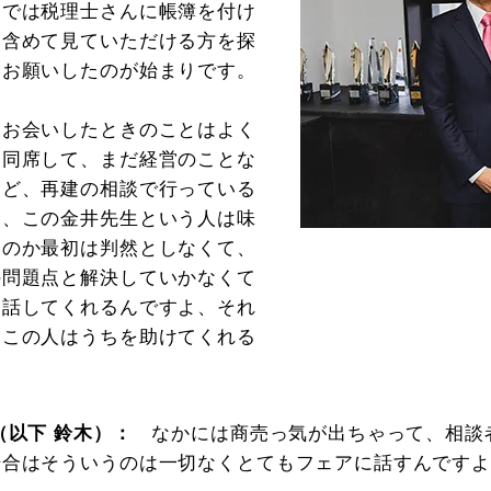
までは税理士さんに帳簿を付け
も含めて見ていただける方を探
にお願いしたのが始まりです。
にお会いしたときのことはよく
て同席して、まだ経営のことな
けど、再建の相談で行っている
て、この金井先生という人は味
なのか最初は判然としなくて、
の問題点と解決していかなくて
は話してくれるんですよ、それ
、この人はうちを助けてくれる
（以下 鈴木）：
なかには商売っ気が出ちゃって、相談
場合はそういうのは一切なくとてもフェアに話すんです