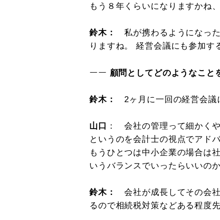
もう８年くらいになりますかね
鈴木：
私が携わるようになった
りますね。 経営会議にも参加す
ーー
顧問としてどのようなこと
鈴木：
2ヶ月に一回の経営会議
山口
： 会社の管理って細かく
というのを会計士の視点でアド
もうひとつは中小企業の場合は
いうバランスでいったらいいの
鈴木：
会社が成長してその会
るので相続税対策などある程度