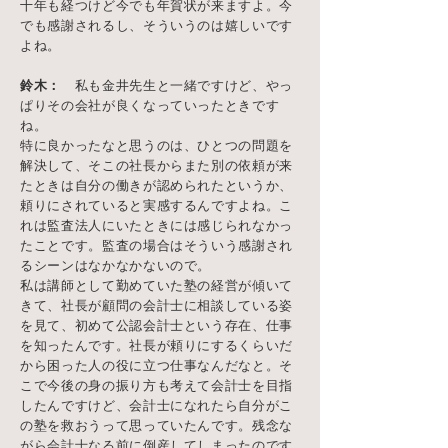
十年も経つけど今でも年賀状が来ますよ。今
でも感謝されるし、そういうのは嬉しいです
よね。
鈴木：
私も金井先生と一緒ですけど、やっ
ぱりその会社が良くなっていったときです
ね。
特に良かったなと思うのは、ひとつの問題を
解決して、そこの社長からまた別の依頼が来
たときは自分の働きが認められたというか、
頼りにされていると実感するんですよね。こ
れは監査法人にいたときには感じられなかっ
たことです。監査の場合はそういう感謝され
るシーンはなかなかないので。
私は講師として勤めていた塾の経営が傾いて
きて、社長が顧問の会計士に相談している姿
を見て、初めて公認会計士という存在、仕事
を知ったんです。社長が頼りにするくらいだ
から困った人の役に立つ仕事なんだなと。そ
こで今後の身の振り方も考えて会計士を目指
したんですけど、会計士になれたら自分がこ
の塾を救おうって思っていたんです。残念な
がら会計士なる前に倒産してしまったのです