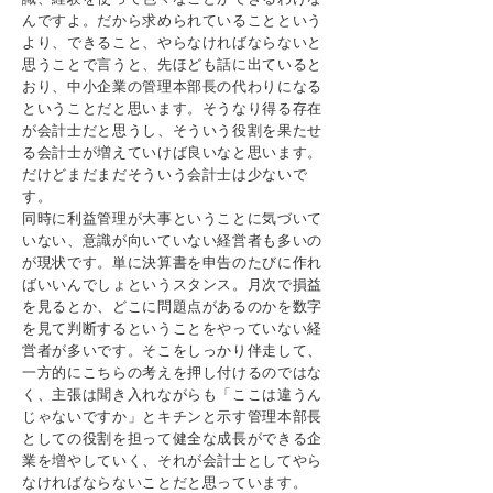
んですよ。だから求められていることという
より、できること、やらなければならないと
思うことで言うと、先ほども話に出ていると
おり、中小企業の管理本部長の代わりになる
ということだと思います。そうなり得る存在
が会計士だと思うし、そういう役割を果たせ
る会計士が増えていけば良いなと思います。
だけどまだまだそういう会計士は少ないで
す。
同時に利益管理が大事ということに気づいて
いない、意識が向いていない経営者も多いの
が現状です。単に決算書を申告のたびに作れ
ばいいんでしょというスタンス。月次で損益
を見るとか、どこに問題点があるのかを数字
を見て判断するということをやっていない経
営者が多いです。そこをしっかり伴走して、
一方的にこちらの考えを押し付けるのではな
く、主張は聞き入れながらも「ここは違うん
じゃないですか」とキチンと示す管理本部長
としての役割を担って健全な成長ができる企
業を増やしていく、それが会計士としてやら
なければならないことだと思っています。