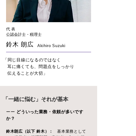
代 表
公認会計士・税理士
鈴木 朗広
Akihiro Suzuki
「同じ目線になるのではなく
耳に痛くても、問題点をしっかり
伝えることが大切」
「一緒に悩む」それが基本
ーー
どういった業務・依頼が多いです
か？
鈴木朗広（以下 鈴木）：
基本業務として