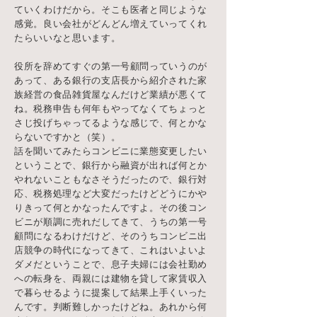
ていくわけだから。そこも医者と同じような
感覚。良い会社がどんどん増えていってくれ
たらいいなと思います。
役所を辞めてすぐの第一号顧問っていうのが
あって、ある銀行の支店長から紹介された家
族経営の食品雑貨屋なんだけど業績が悪くて
ね。税務申告も何年もやってなくてちょっと
さじ投げちゃってるような感じで、何とかな
らないですかと（笑）。
話を聞いてみたらコンビニに業態変更したい
ということで、銀行から融資が出れば何とか
やれないこともなさそうだったので、銀行対
応、税務処理など大変だったけどどうにかや
りきって何とかなったんですよ。その後コン
ビニが順調に売れだしてきて、うちの第一号
顧問になるわけだけど、そのうちコンビニ出
店競争の時代になってきて、これはいよいよ
ダメだということで、息子夫婦には会社勤め
への転身を、両親には建物を貸して家賃収入
で暮らせるように提案して結果上手くいった
んです。判断難しかったけどね。あれから何