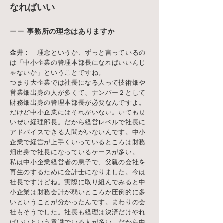
なればいい
ーー
事務所の理念はありますか
金井：
理念というか、ずっと言っているの
は「中小企業の管理本部長になればいいんじ
ゃないか」ということですね。
つまり大企業では社長になる人って技術畑や
営業畑出身の人が多くて、ナンバー２として
財務畑出身の管理本部長が必要なんですよ。
だけど中小企業にはそれがいない。いてもせ
いぜい経理部長。だから経営レベルで社長に
アドバイスできる人間がいないんです。中小
企業で経営が上手くいっているところは財務
畑出身で社長になっているケースが多い。
私は中小企業経営者の息子で、父親の会社を
再生のするために会計士になりました。今は
社長ですけどね。実際に取り組んでみると中
小企業は財務会計が弱いところが圧倒的に多
いということが分かったんです。まわりの会
社もそうでした。社長も経理は決済だけやれ
ばいいという意識でいる人が多い。だから中