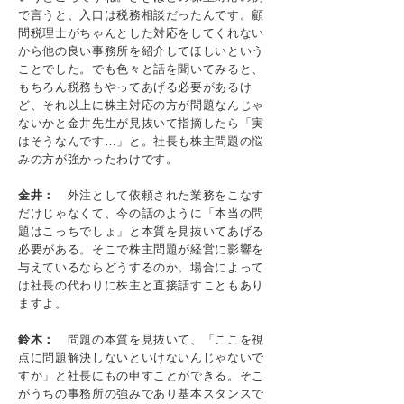
で言うと、入口は税務相談だったんです。顧
問税理士がちゃんとした対応をしてくれない
から他の良い事務所を紹介してほしいという
ことでした。でも色々と話を聞いてみると、
もちろん税務もやってあげる必要があるけ
ど、それ以上に株主対応の方が問題なんじゃ
ないかと金井先生が見抜いて指摘したら「実
はそうなんです…」と。社長も株主問題の悩
みの方が強かったわけです。
金井：
外注として依頼された業務をこなす
だけじゃなくて、今の話のように「本当の問
題はこっちでしょ」と本質を見抜いてあげる
必要がある。そこで株主問題が経営に影響を
与えているならどうするのか。場合によって
は社長の代わりに株主と直接話すこともあり
ますよ。
鈴木：
問題の本質を見抜いて、「ここを視
点に問題解決しないといけないんじゃないで
すか」と社長にもの申すことができる。そこ
がうちの事務所の強みであり基本スタンスで