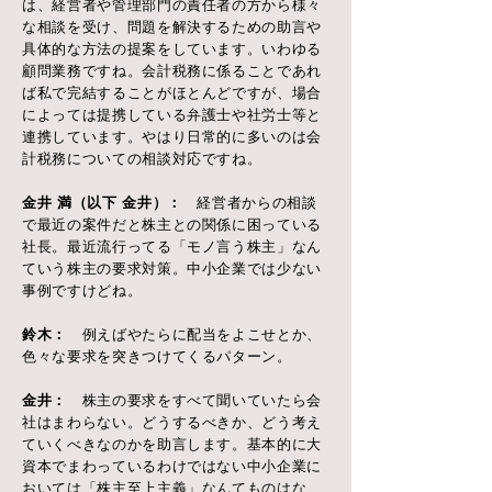
は、経営者や管理部門の責任者の方から様々
な相談を受け、問題を解決するための助言や
具体的な方法の提案をしています。いわゆる
顧問業務ですね。会計税務に係ることであれ
ば私で完結することがほとんどですが、場合
によっては提携している弁護士や社労士等と
連携しています。やはり日常的に多いのは会
計税務についての相談対応ですね。
金井 満（以下 金井）：
経営者からの相談
で最近の案件だと株主との関係に困っている
社長。最近流行ってる「モノ言う株主」なん
ていう株主の要求対策。中小企業では少ない
事例ですけどね。
鈴木：
例えばやたらに配当をよこせとか、
色々な要求を突きつけてくるパターン。
金井：
株主の要求をすべて聞いていたら会
社はまわらない。どうするべきか、どう考え
ていくべきなのかを助言します。基本的に大
資本でまわっているわけではない中小企業に
おいては「株主至上主義」なんてものはな