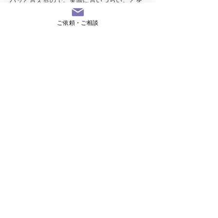
バッと言えるので。実際に言いづらいことを
代わりに（先代社長に）伝えてくださいと頼
まれることもありますから。
ご依頼・ご相談
金井：
代わりに言いに行くんですよ、「そ
ろそろ辞めてほしいらしいよ」って（笑）。
ああいうのは私じゃないと言えないけどね。
怒る人もいますよそりゃ「長い付き合いなの
に、息子の味方するのか」とかね。
鈴木：
もちろん、その会社のこの先の絵を
描いているからなんですよね。その会社や従