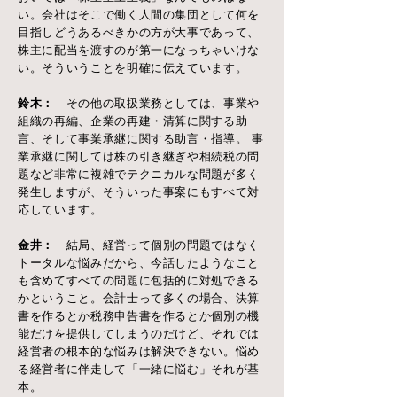
い。会社はそこで働く人間の集団として何を
目指しどうあるべきかの方が大事であって、
株主に配当を渡すのが第一になっちゃいけな
い。そういうことを明確に伝えています。
鈴木：
その他の取扱業務としては、事業や
組織の再編、企業の再建・清算に関する助
言、そして事業承継に関する助言・指導。 事
業承継に関しては株の引き継ぎや相続税の問
題など非常に複雑でテクニカルな問題が多く
発生しますが、そういった事案にもすべて対
応しています。
金井：
結局、経営って個別の問題ではなく
トータルな悩みだから、今話したようなこと
も含めてすべての問題に包括的に対処できる
かということ。会計士って多くの場合、決算
書を作るとか税務申告書を作るとか個別の機
能だけを提供してしまうのだけど、それでは
経営者の根本的な悩みは解決できない。悩め
る経営者に伴走して「一緒に悩む」それが基
本。