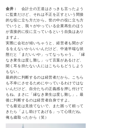
金井：
会計士の王道はさっきも言ったよう
に監査だけど、それは不正を正すという間接
的な役に立ち方だから。世の中の役に立ち方
でいうと、我々がやっている企業再生のほう
が直接的に役に立っているという自負はあり
ますよ。
実際に会社が傾いちゃうと、経営者も聞かざ
るをえないからいいんだけど、中途半端な状
態だと「まだいいや」ってなっちゃう。 「縁
なき衆生は度し難し」って言葉があるけど、
聞く耳を持たない人にはこちらもどうしよう
もない。
最終的に判断するのは経営者だから。こちら
も不幸にさせるためにやっているわけではな
いんだけど、自分たちの正義感を押し付けて
もね。まさに「縁なき衆生は度し難し」。最
後に判断するのは経営者自身ですよ。
でも最近は見捨てないで、また困って頼って
きたら「よし助けてあげる」って心境だね。
俺も歳取ったから（笑）